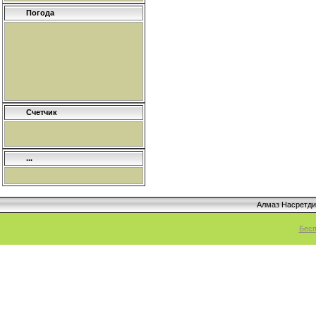
Погода
Счетчик
...
Алмаз Насретд
Бесп