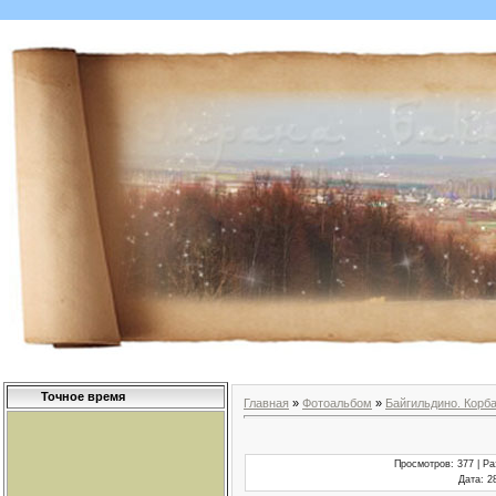
Точное время
Главная
»
Фотоальбом
»
Байгильдино. Корба
Просмотров
: 377 |
Ра
Дата
: 2