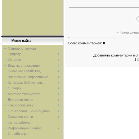
« Предыдуща
Меню сайта
Всего комментариев
:
0
Главная страница
Природа
Добавлять комментарии могу
[
Р
История
Власть, учреждения
Сельское хозяйство, ...
Воспитание, образование
Культура, библиотеки...
О людях
Местное творчество
Духовная жизнь
Некрополистика
Объявления. Байгильдино
Сельские вести
Фотоальбомы
Информация о сайте
Онлайн игры