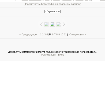
Просмотреть фотографию в реальном размере
« Предыдущая
|
1
2
3
4
[
5
]
6
7
8
9
10
11
|
Следующая »
Добавлять комментарии могут только зарегистрированные пользователи.
[
Регистрация
|
Вход
]