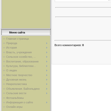
Меню сайта
Главная страница
Природа
Всего комментариев
:
0
История
Власть, учреждения
Сельское хозяйство, ...
Воспитание, образование
Культура, библиотеки...
О людях
Местное творчество
Духовная жизнь
Некрополистика
Объявления. Байгильдино
Сельские вести
Фотоальбомы
Информация о сайте
Онлайн игры