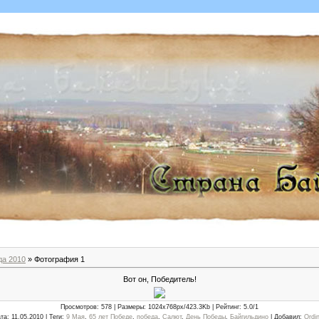
да 2010
» Фотография 1
Вот он, Победитель!
Просмотров
: 578 |
Размеры
: 1024x768px/423.3Kb |
Рейтинг
: 5.0/1
та
: 11.05.2010 |
Теги
:
9 Мая
,
65 лет Победе
,
победа
,
Салют
,
День Победы
,
Байгильдино
|
Добавил
:
Ordi