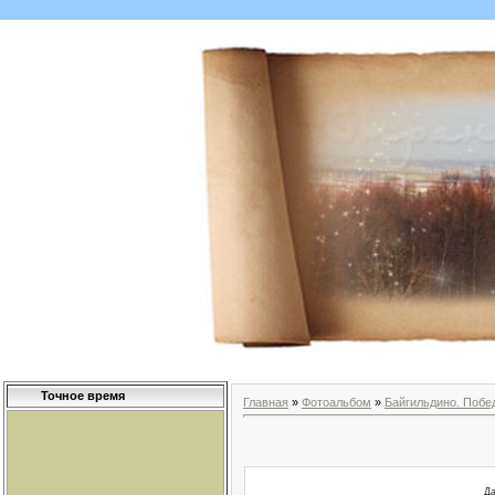
Точное время
Главная
»
Фотоальбом
»
Байгильдино. Побе
Да