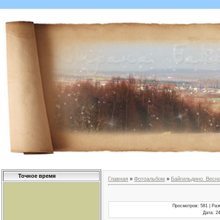
Точное время
Главная
»
Фотоальбом
»
Байгильдино. Весн
Просмотров
: 581 |
Раз
Дата
: 2