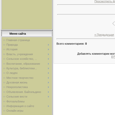
Просмотреть ф
Меню сайта
« Предыдущая
Главная страница
Всего комментариев
:
0
Природа
История
Добавлять комментарии могу
Власть, учреждения
[
Р
Сельское хозяйство, ...
Воспитание, образование
Культура, библиотеки...
О людях
Местное творчество
Духовная жизнь
Некрополистика
Объявления. Байгильдино
Сельские вести
Фотоальбомы
Информация о сайте
Онлайн игры