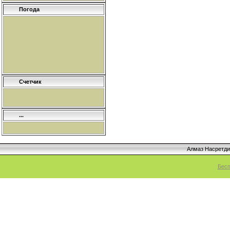
Погода
Счетчик
...
Алмаз Насретд
Бесп