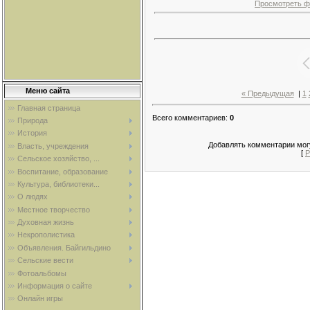
Просмотреть ф
Меню сайта
« Предыдущая
|
1
Главная страница
Всего комментариев
:
0
Природа
История
Добавлять комментарии могу
Власть, учреждения
[
Р
Сельское хозяйство, ...
Воспитание, образование
Культура, библиотеки...
О людях
Местное творчество
Духовная жизнь
Некрополистика
Объявления. Байгильдино
Сельские вести
Фотоальбомы
Информация о сайте
Онлайн игры