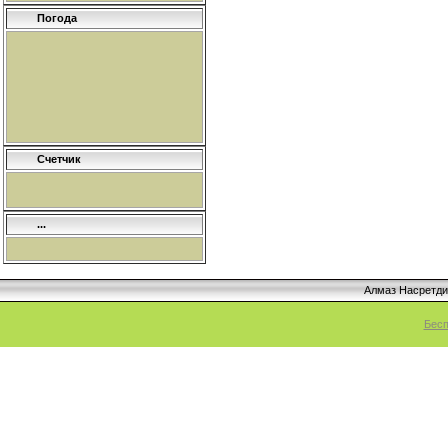
Погода
Счетчик
...
Алмаз Насретд
Бесп