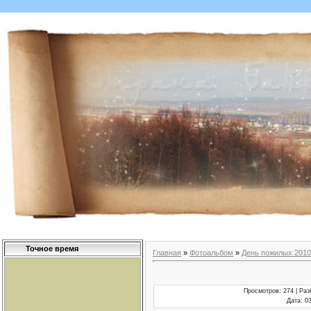
Точное время
Главная
»
Фотоальбом
»
День пожилых 2010
Просмотров
: 274 |
Раз
Дата
: 0