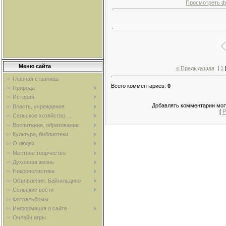
Просмотреть ф
Меню сайта
« Предыдущая
|
1
Главная страница
Всего комментариев
:
0
Природа
История
Добавлять комментарии могу
Власть, учреждения
[
Р
Сельское хозяйство, ...
Воспитание, образование
Культура, библиотеки...
О людях
Местное творчество
Духовная жизнь
Некрополистика
Объявления. Байгильдино
Сельские вести
Фотоальбомы
Информация о сайте
Онлайн игры