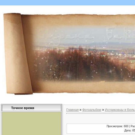
Точное время
Главная
»
Фотоальбом
»
Истриковцы в Бол
Просмотров
: 600 |
Ра
Дата
: 0