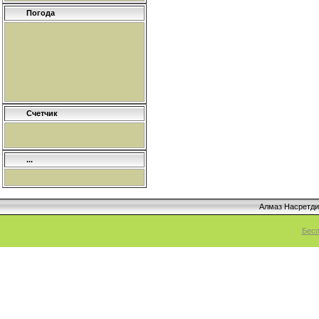
Погода
Счетчик
...
Алмаз Насретд
Бесп