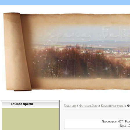
Точное время
Главная
»
Фотоальбом
»
Камышлы-куль
» Ф
Просмотров
: 607 |
Раз
Дата
: 1