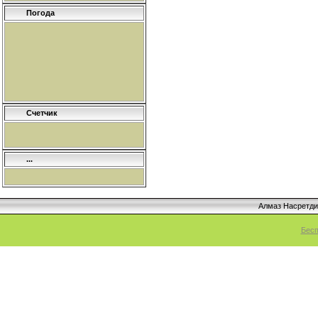
Погода
Счетчик
...
Алмаз Насретд
Бесп