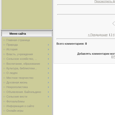
Просмотреть ф
Меню сайта
« Предыдущая
|
3
4
Главная страница
Всего комментариев
:
0
Природа
История
Добавлять комментарии могу
Власть, учреждения
[
Р
Сельское хозяйство, ...
Воспитание, образование
Культура, библиотеки...
О людях
Местное творчество
Духовная жизнь
Некрополистика
Объявления. Байгильдино
Сельские вести
Фотоальбомы
Информация о сайте
Онлайн игры