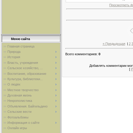
Просмотреть ф
Меню сайта
« Предыдущая
|
2
Главная страница
Природа
Всего комментариев
:
0
История
Власть, учреждения
Добавлять комментарии могу
Сельское хозяйство, ...
[
Р
Воспитание, образование
Культура, библиотеки...
О людях
Местное творчество
Духовная жизнь
Некрополистика
Объявления. Байгильдино
Сельские вести
Фотоальбомы
Информация о сайте
Онлайн игры