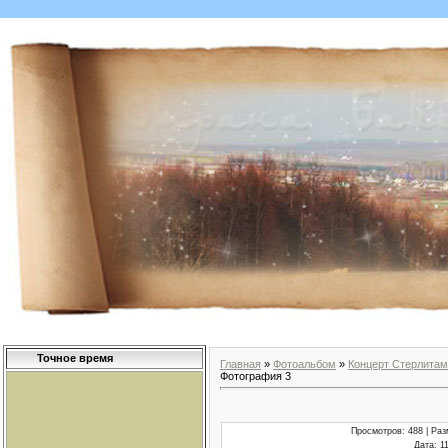
Точное время
Главная
»
Фотоальбом
»
Концерт Стерлитам
Фотография 3
Просмотров
: 488 |
Раз
Дата
: 1