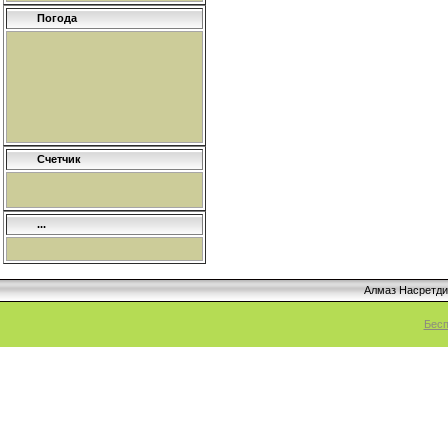
Погода
Счетчик
...
Алмаз Насретд
Бесп