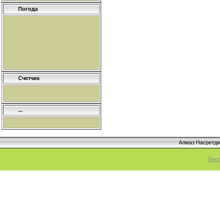
Погода
Счетчик
...
Алмаз Насретд
Бесп