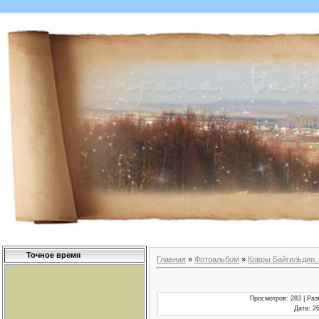
Точное время
Главная
»
Фотоальбом
»
Ковры Байгильдии.
Просмотров
: 283 |
Раз
Дата
: 2