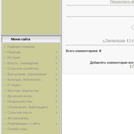
Просмотреть ф
Меню сайта
« Предыдущая
|
3
4
Главная страница
Всего комментариев
:
0
Природа
История
Добавлять комментарии могу
Власть, учреждения
[
Р
Сельское хозяйство, ...
Воспитание, образование
Культура, библиотеки...
О людях
Местное творчество
Духовная жизнь
Некрополистика
Объявления. Байгильдино
Сельские вести
Фотоальбомы
Информация о сайте
Онлайн игры