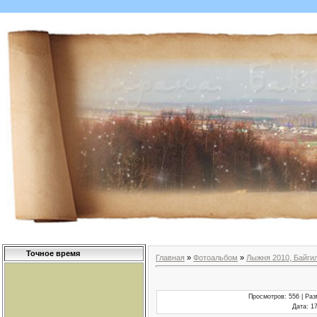
Точное время
Главная
»
Фотоальбом
»
Лыжня 2010, Байги
Просмотров
: 556 |
Раз
Дата
: 1