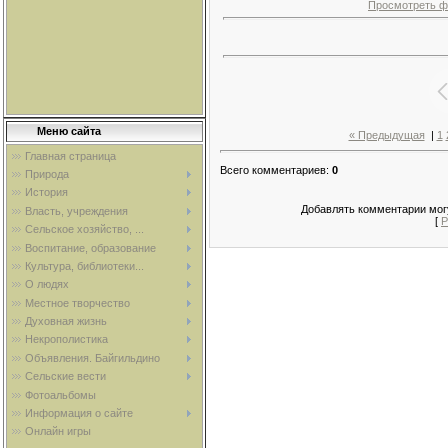
Просмотреть ф
Меню сайта
« Предыдущая
|
1
Главная страница
Всего комментариев
:
0
Природа
История
Добавлять комментарии могу
Власть, учреждения
[
Р
Сельское хозяйство, ...
Воспитание, образование
Культура, библиотеки...
О людях
Местное творчество
Духовная жизнь
Некрополистика
Объявления. Байгильдино
Сельские вести
Фотоальбомы
Информация о сайте
Онлайн игры