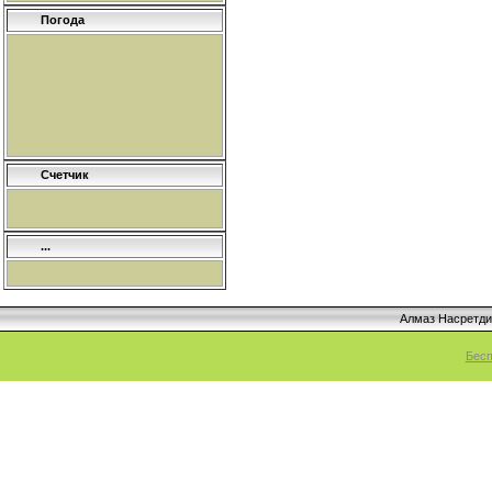
Погода
Счетчик
...
Алмаз Насретд
Бесп