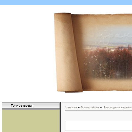
Точное время
Главная
»
Фотоальбом
»
Новогодний утренни