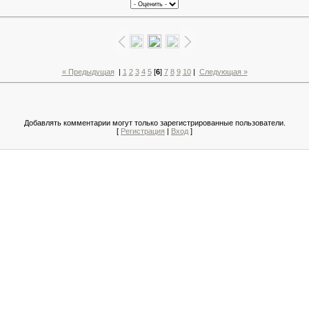
« Предыдущая
|
1
2
3
4
5
[
6
]
7
8
9
10
|
Следующая »
Добавлять комментарии могут только зарегистрированные пользователи.
[
Регистрация
|
Вход
]