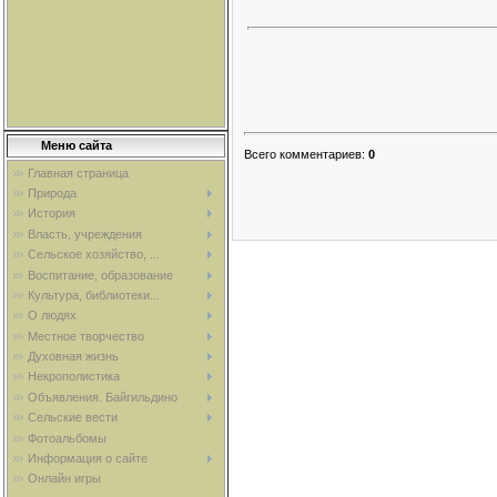
Меню сайта
Всего комментариев
:
0
Главная страница
Природа
История
Власть, учреждения
Сельское хозяйство, ...
Воспитание, образование
Культура, библиотеки...
О людях
Местное творчество
Духовная жизнь
Некрополистика
Объявления. Байгильдино
Сельские вести
Фотоальбомы
Информация о сайте
Онлайн игры