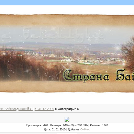
к. Байгильдинский СДК. 31.12.2009
» Фотография 6
Просмотров
: 420 |
Размеры
: 640x480px/280.8Kb |
Рейтинг
: 0.0/0
Дата
: 01.01.2010 |
Добавил
:
Ordinec