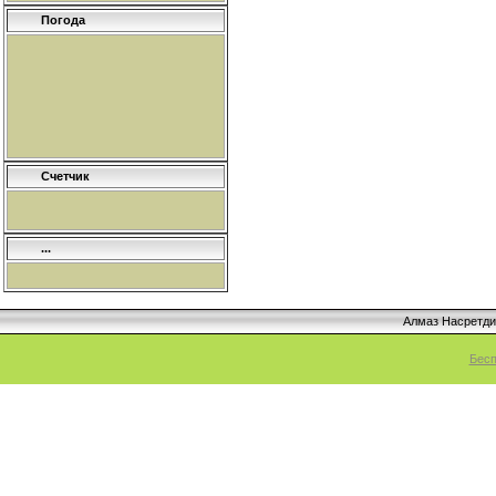
Погода
Счетчик
...
Алмаз Насретд
Бесп