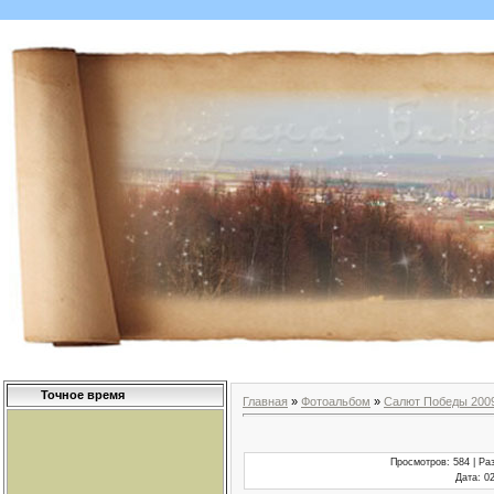
Точное время
Главная
»
Фотоальбом
»
Салют Победы 200
Просмотров
: 584 |
Ра
Дата
: 0