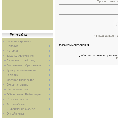
Просмотреть ф
Меню сайта
« Предыдущая
|
Главная страница
Всего комментариев
:
0
Природа
История
Добавлять комментарии могу
Власть, учреждения
[
Р
Сельское хозяйство, ...
Воспитание, образование
Культура, библиотеки...
О людях
Местное творчество
Духовная жизнь
Некрополистика
Объявления. Байгильдино
Сельские вести
Фотоальбомы
Информация о сайте
Онлайн игры