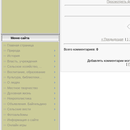
Просмотреть ф
Меню сайта
« Предыдущая
|
1
Главная страница
Всего комментариев
:
0
Природа
История
Добавлять комментарии могу
Власть, учреждения
[
Р
Сельское хозяйство, ...
Воспитание, образование
Культура, библиотеки...
О людях
Местное творчество
Духовная жизнь
Некрополистика
Объявления. Байгильдино
Сельские вести
Фотоальбомы
Информация о сайте
Онлайн игры