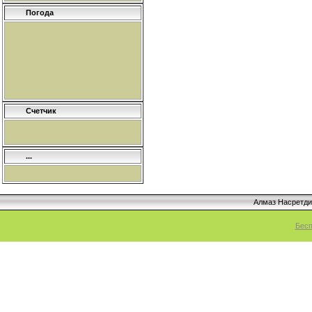
Погода
Счетчик
...
Алмаз Насретд
Бесп