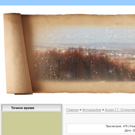
Точное время
Главная
»
Фотоальбом
»
Аскин Г.Г. Открыти
Просмотров
: 479 |
Раз
Дата
: 1