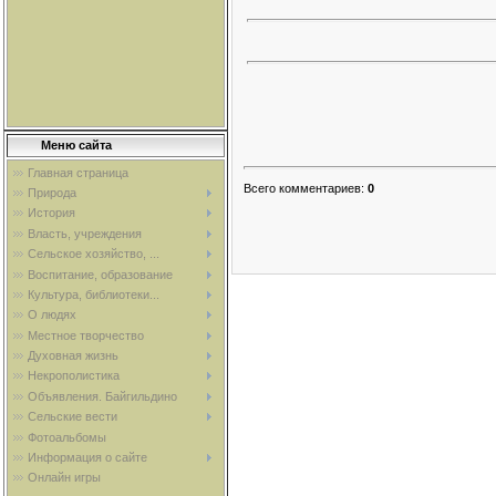
Меню сайта
Главная страница
Всего комментариев
:
0
Природа
История
Власть, учреждения
Сельское хозяйство, ...
Воспитание, образование
Культура, библиотеки...
О людях
Местное творчество
Духовная жизнь
Некрополистика
Объявления. Байгильдино
Сельские вести
Фотоальбомы
Информация о сайте
Онлайн игры