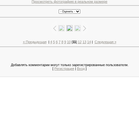
Просмотреть фотографию в реальном размере
« Предыдущая
|
4
5
6
7
8
9
10
[
11
]
12
13
14
|
Следующая »
Добавлять комментарии могут только зарегистрированные пользователи.
[
Регистрация
|
Вход
]