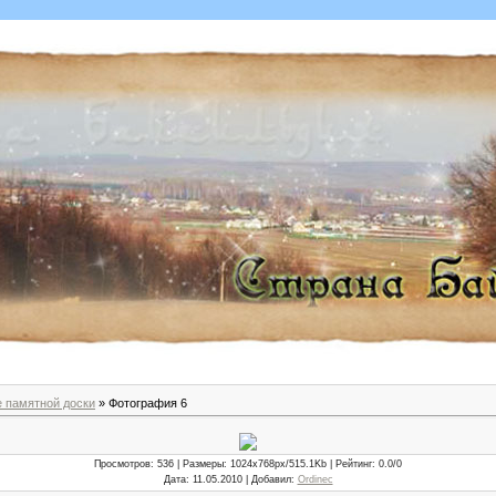
е памятной доски
» Фотография 6
Просмотров
: 536 |
Размеры
: 1024x768px/515.1Kb |
Рейтинг
: 0.0/0
Дата
: 11.05.2010 |
Добавил
:
Ordinec