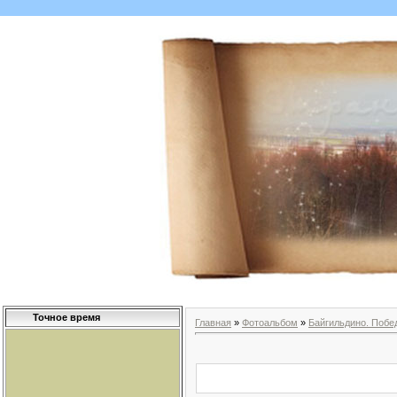
Точное время
Главная
»
Фотоальбом
»
Байгильдино. Побе