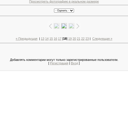
Просмотреть фотографию в реальном размере
« Предыдущая
|
13
14
15
16
17
[
18
]
19
20
21
22
23
|
Следующая »
Добавлять комментарии могут только зарегистрированные пользователи.
[
Регистрация
|
Вход
]