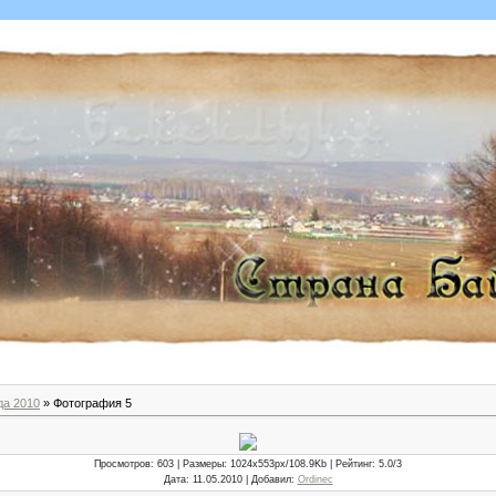
да 2010
» Фотография 5
Просмотров
: 603 |
Размеры
: 1024x553px/108.9Kb |
Рейтинг
: 5.0/3
Дата
: 11.05.2010 |
Добавил
:
Ordinec