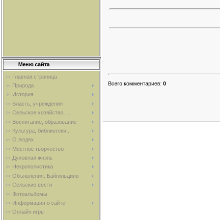
Меню сайта
Главная страница
Всего комментариев
:
0
Природа
История
Власть, учреждения
Сельское хозяйство, ...
Воспитание, образование
Культура, библиотеки...
О людях
Местное творчество
Духовная жизнь
Некрополистика
Объявления. Байгильдино
Сельские вести
Фотоальбомы
Информация о сайте
Онлайн игры