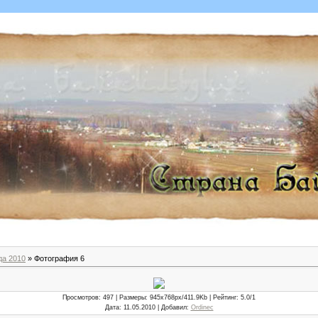
да 2010
» Фотография 6
Просмотров
: 497 |
Размеры
: 945x768px/411.9Kb |
Рейтинг
: 5.0/1
Дата
: 11.05.2010 |
Добавил
:
Ordinec