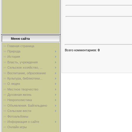
Меню сайта
Главная страница
Всего комментариев
:
0
Природа
История
Власть, учреждения
Сельское хозяйство, ...
Воспитание, образование
Культура, библиотеки...
О людях
Местное творчество
Духовная жизнь
Некрополистика
Объявления. Байгильдино
Сельские вести
Фотоальбомы
Информация о сайте
Онлайн игры