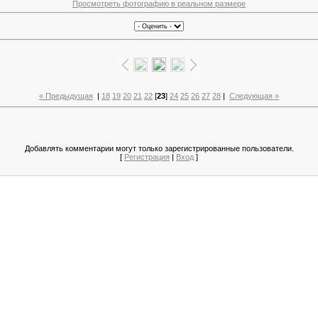
Просмотреть фотографию в реальном размере
« Предыдущая
|
18
19
20
21
22
[
23
]
24
25
26
27
28
|
Следующая »
Добавлять комментарии могут только зарегистрированные пользователи.
[
Регистрация
|
Вход
]