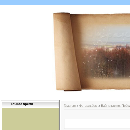
Точное время
Главная
»
Фотоальбом
»
Байгильдино. Побе