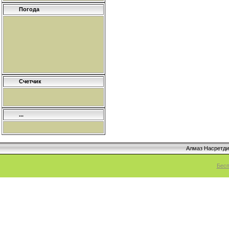
Погода
Счетчик
...
Алмаз Насретд
Бесп