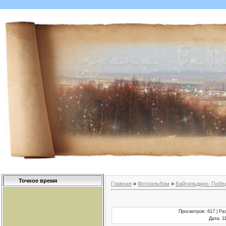
Точное время
Главная
»
Фотоальбом
»
Байгильдино. Побе
Просмотров
: 617 |
Ра
Дата
: 1