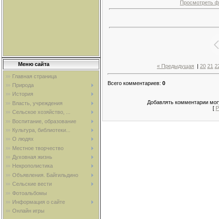
Просмотреть ф
Меню сайта
« Предыдущая
|
20
21
2
Главная страница
Всего комментариев
:
0
Природа
История
Добавлять комментарии могу
Власть, учреждения
[
Р
Сельское хозяйство, ...
Воспитание, образование
Культура, библиотеки...
О людях
Местное творчество
Духовная жизнь
Некрополистика
Объявления. Байгильдино
Сельские вести
Фотоальбомы
Информация о сайте
Онлайн игры