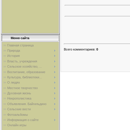
Меню сайта
Главная страница
Всего комментариев
:
0
Природа
История
Власть, учреждения
Сельское хозяйство, ...
Воспитание, образование
Культура, библиотеки...
О людях
Местное творчество
Духовная жизнь
Некрополистика
Объявления. Байгильдино
Сельские вести
Фотоальбомы
Информация о сайте
Онлайн игры