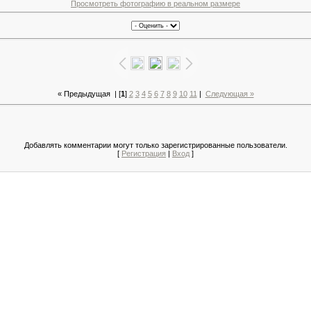
Просмотреть фотографию в реальном размере
« Предыдущая
| [
1
]
2
3
4
5
6
7
8
9
10
11
|
Следующая »
Добавлять комментарии могут только зарегистрированные пользователи.
[
Регистрация
|
Вход
]