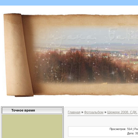
Точное время
Главная
»
Фотоальбом
»
Шежере 2008. СДК.
Просмотров
: 514 |
Ра
Дата
: 3