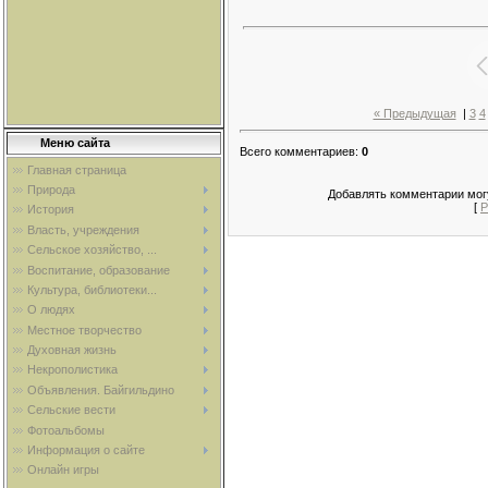
« Предыдущая
|
3
4
Меню сайта
Всего комментариев
:
0
Главная страница
Природа
Добавлять комментарии могу
[
Р
История
Власть, учреждения
Сельское хозяйство, ...
Воспитание, образование
Культура, библиотеки...
О людях
Местное творчество
Духовная жизнь
Некрополистика
Объявления. Байгильдино
Сельские вести
Фотоальбомы
Информация о сайте
Онлайн игры