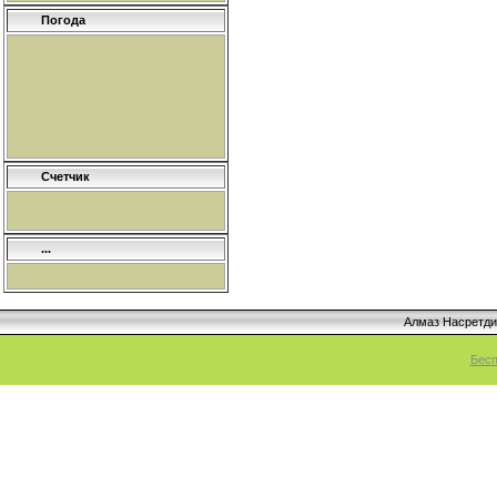
Погода
Счетчик
...
Алмаз Насретд
Бесп