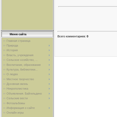
Меню сайта
Всего комментариев
:
0
Главная страница
Природа
История
Власть, учреждения
Сельское хозяйство, ...
Воспитание, образование
Культура, библиотеки...
О людях
Местное творчество
Духовная жизнь
Некрополистика
Объявления. Байгильдино
Сельские вести
Фотоальбомы
Информация о сайте
Онлайн игры