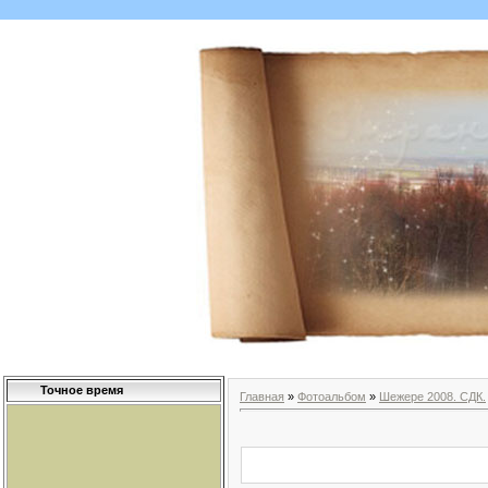
Точное время
Главная
»
Фотоальбом
»
Шежере 2008. СДК.