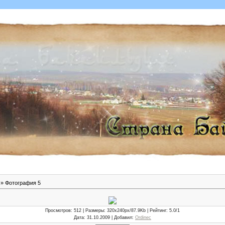
» Фотография 5
Просмотров
: 512 |
Размеры
: 320x240px/87.9Kb |
Рейтинг
: 5.0/1
Дата
: 31.10.2009 |
Добавил
:
Ordinec