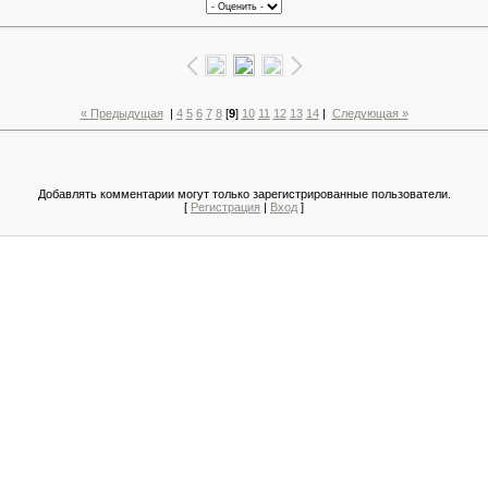
« Предыдущая
|
4
5
6
7
8
[
9
]
10
11
12
13
14
|
Следующая »
Добавлять комментарии могут только зарегистрированные пользователи.
[
Регистрация
|
Вход
]