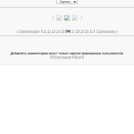
« Предыдущая
|
11
12
13
14
15
[
16
]
17
18
19
20
21
|
Следующая »
Добавлять комментарии могут только зарегистрированные пользователи.
[
Регистрация
|
Вход
]