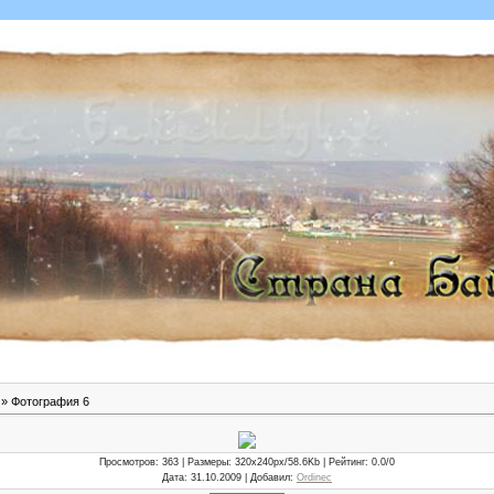
» Фотография 6
Просмотров
: 363 |
Размеры
: 320x240px/58.6Kb |
Рейтинг
: 0.0/0
Дата
: 31.10.2009 |
Добавил
:
Ordinec