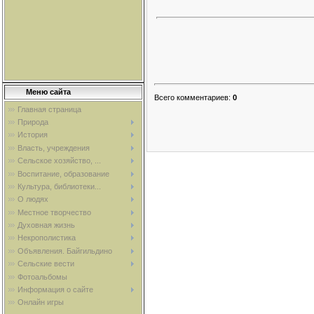
Меню сайта
Всего комментариев
:
0
Главная страница
Природа
История
Власть, учреждения
Сельское хозяйство, ...
Воспитание, образование
Культура, библиотеки...
О людях
Местное творчество
Духовная жизнь
Некрополистика
Объявления. Байгильдино
Сельские вести
Фотоальбомы
Информация о сайте
Онлайн игры