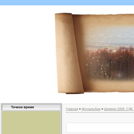
Точное время
Главная
»
Фотоальбом
»
Шежере 2009. СДК.