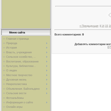
« Предыдущая
|
14
15
1
Меню сайта
Всего комментариев
:
0
Главная страница
Природа
Добавлять комментарии могу
[
Р
История
Власть, учреждения
Сельское хозяйство, ...
Воспитание, образование
Культура, библиотеки...
О людях
Местное творчество
Духовная жизнь
Некрополистика
Объявления. Байгильдино
Сельские вести
Фотоальбомы
Информация о сайте
Онлайн игры