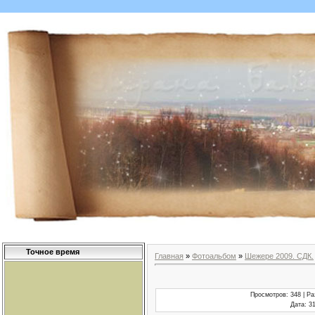
Точное время
Главная
»
Фотоальбом
»
Шежере 2009. СДК.
Просмотров
: 348 |
Ра
Дата
: 3