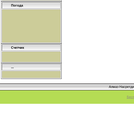
Погода
Счетчик
...
Алмаз Насретд
Бесп