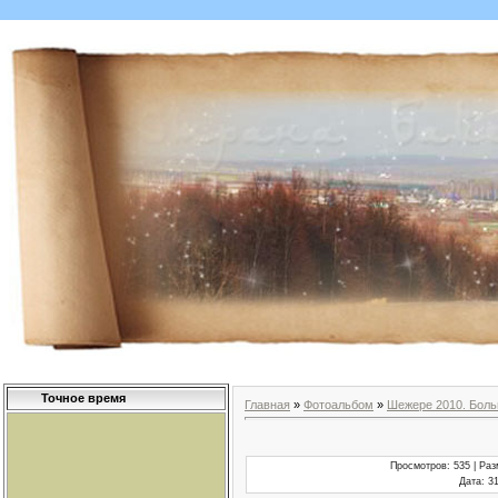
Точное время
Главная
»
Фотоальбом
»
Шежере 2010. Бол
Просмотров
: 535 |
Раз
Дата
: 3