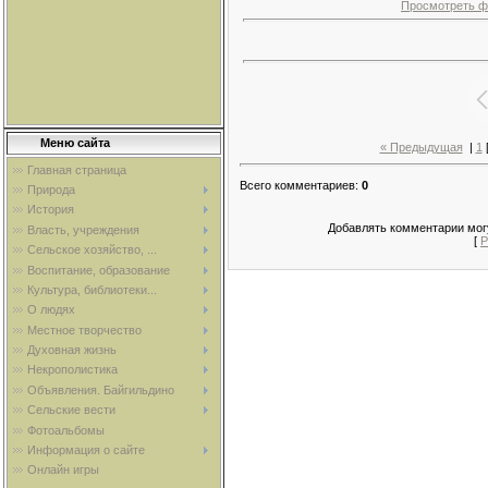
Просмотреть ф
Меню сайта
« Предыдущая
|
1
Главная страница
Всего комментариев
:
0
Природа
История
Добавлять комментарии могу
Власть, учреждения
[
Р
Сельское хозяйство, ...
Воспитание, образование
Культура, библиотеки...
О людях
Местное творчество
Духовная жизнь
Некрополистика
Объявления. Байгильдино
Сельские вести
Фотоальбомы
Информация о сайте
Онлайн игры