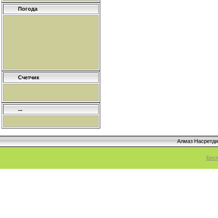
Погода
Счетчик
...
Алмаз Насретд
Бесп