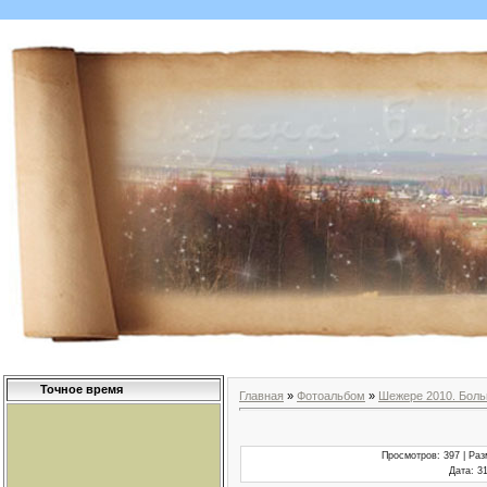
Точное время
Главная
»
Фотоальбом
»
Шежере 2010. Бол
Просмотров
: 397 |
Раз
Дата
: 3