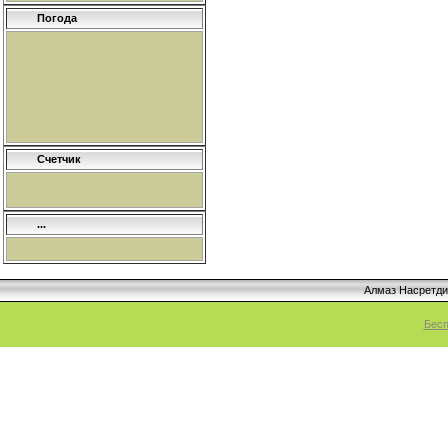
Погода
Счетчик
...
Алмаз Насретд
Бесп