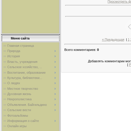
Просмотреть ф
Меню сайта
« Предыдущая
|
1
Главная страница
Всего комментариев
:
0
Природа
История
Добавлять комментарии могу
Власть, учреждения
[
Р
Сельское хозяйство, ...
Воспитание, образование
Культура, библиотеки...
О людях
Местное творчество
Духовная жизнь
Некрополистика
Объявления. Байгильдино
Сельские вести
Фотоальбомы
Информация о сайте
Онлайн игры