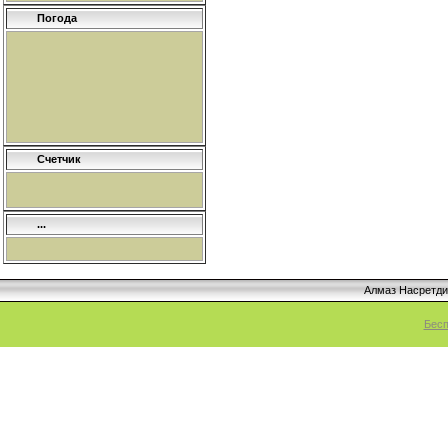
Погода
Счетчик
...
Алмаз Насретд
Бесп