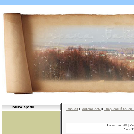
Точное время
Главная
»
Фотоальбом
»
Творческий вечер 
Просмотров
: 488 |
Ра
Дата
: 2