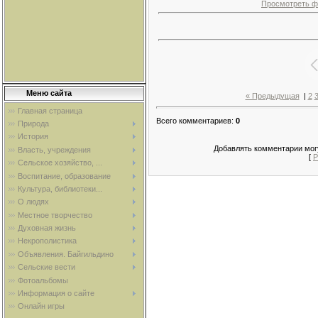
Просмотреть ф
Меню сайта
« Предыдущая
|
2
Главная страница
Всего комментариев
:
0
Природа
История
Добавлять комментарии могу
Власть, учреждения
[
Р
Сельское хозяйство, ...
Воспитание, образование
Культура, библиотеки...
О людях
Местное творчество
Духовная жизнь
Некрополистика
Объявления. Байгильдино
Сельские вести
Фотоальбомы
Информация о сайте
Онлайн игры