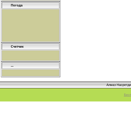
Погода
Счетчик
...
Алмаз Насретд
Бесп