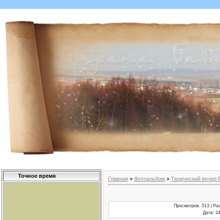
Точное время
Главная
»
Фотоальбом
»
Творческий вечер 
Просмотров
: 513 |
Ра
Дата
: 2