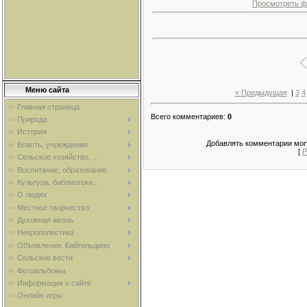
Просмотреть ф
Меню сайта
« Предыдущая
|
3
4
Главная страница
Всего комментариев
:
0
Природа
История
Добавлять комментарии могу
Власть, учреждения
[
Р
Сельское хозяйство, ...
Воспитание, образование
Культура, библиотеки...
О людях
Местное творчество
Духовная жизнь
Некрополистика
Объявления. Байгильдино
Сельские вести
Фотоальбомы
Информация о сайте
Онлайн игры