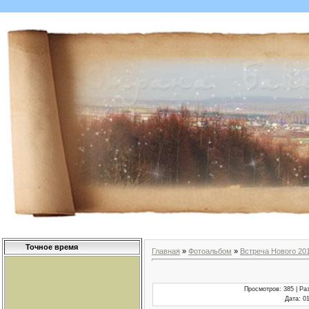
Точное время
Главная
»
Фотоальбом
»
Встреча Нового 20
Просмотров
: 385 |
Ра
Дата
: 0