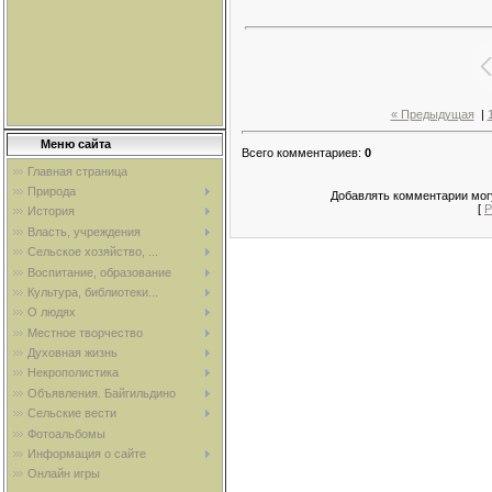
« Предыдущая
|
Меню сайта
Всего комментариев
:
0
Главная страница
Природа
Добавлять комментарии могу
[
Р
История
Власть, учреждения
Сельское хозяйство, ...
Воспитание, образование
Культура, библиотеки...
О людях
Местное творчество
Духовная жизнь
Некрополистика
Объявления. Байгильдино
Сельские вести
Фотоальбомы
Информация о сайте
Онлайн игры