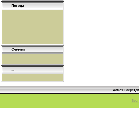
Погода
Счетчик
...
Алмаз Насретд
Бесп