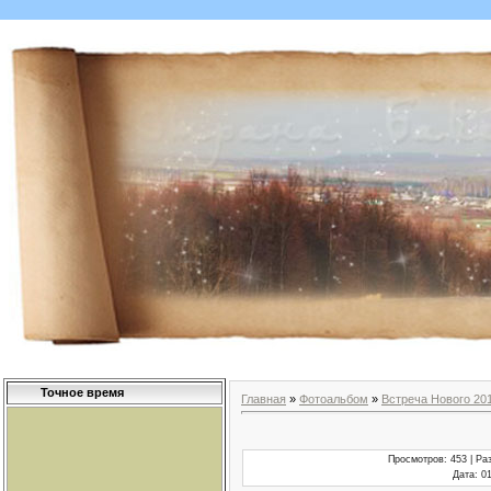
Точное время
Главная
»
Фотоальбом
»
Встреча Нового 20
Просмотров
: 453 |
Ра
Дата
: 0