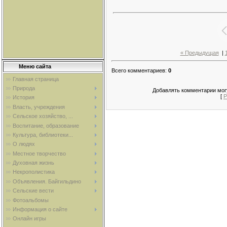
« Предыдущая
|
Меню сайта
Всего комментариев
:
0
Главная страница
Природа
Добавлять комментарии могу
[
Р
История
Власть, учреждения
Сельское хозяйство, ...
Воспитание, образование
Культура, библиотеки...
О людях
Местное творчество
Духовная жизнь
Некрополистика
Объявления. Байгильдино
Сельские вести
Фотоальбомы
Информация о сайте
Онлайн игры