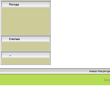
Погода
Счетчик
...
Алмаз Насретд
Бесп